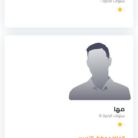
سنوات الخبرة -
٠
مها
سنوات الخبرة ١٤
٠
المناهج وطرق التدريس